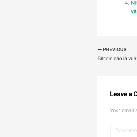
Nh
và
PREVIOUS
Leave a
Your email 
Type
here..