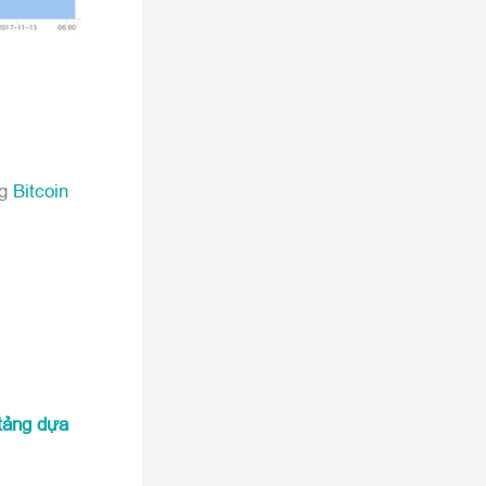
ng
Bitcoin
tảng dựa