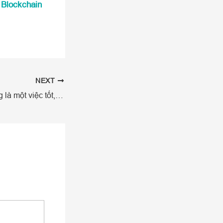
 Blockchain
NEXT
Segwit2X tạm dừng là một việc tốt, mình hoàn toàn ủng hộ Bitcoin Core