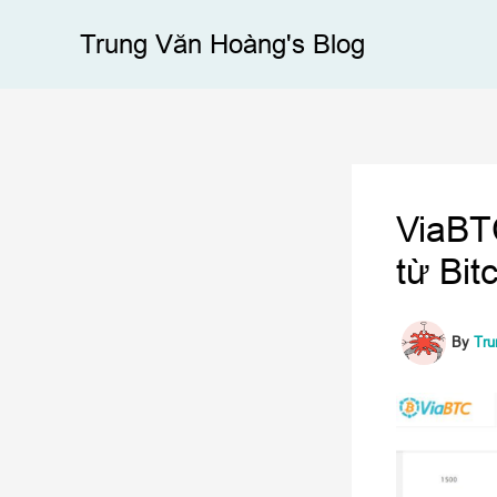
Skip
Trung Văn Hoàng's Blog
to
content
ViaBT
từ Bit
By
Tru