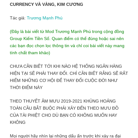
CURRENCY VÀ VÀNG, KIM CƯƠNG
Tác giả:
Trương Mạnh Phú
(Đây là bài viết từ Mod Trương Mạnh Phú trong cộng đồng
Group Kiếm Tiền Số. Quan điểm có thể đúng hoặc sai nên
các bạn đọc chọn lọc thông tin và chỉ coi bài viết này mang
tính chất tham khảo)
CHƯA CẦN BIẾT TỚI KHI NÀO HỆ THỐNG NGÂN HÀNG
HIỆN TẠI SẼ PHẢI THAY ĐỔI. CHỈ CẦN BIẾT RẰNG SẼ RẤT
HIẾM NHỮNG CƠ HỘI ĐỂ THAY ĐỔI CUỘC ĐỜI NHƯ
THỜI ĐIỂM NÀY
THEO THUYẾT ÂM MƯU 2019-2021 KHỦNG HOẢNG
TOÀN CẦU BẮT BUỘC PHẢI XẢY ĐẾN THEO MƯU ĐỒ
CỦA TÀI PHIỆT CHO DÙ BẠN CÓ KHÔNG MUỐN HAY
KHÔNG
Mọi người hãy nhìn lại những dấu ấn trước khi xảy ra đại