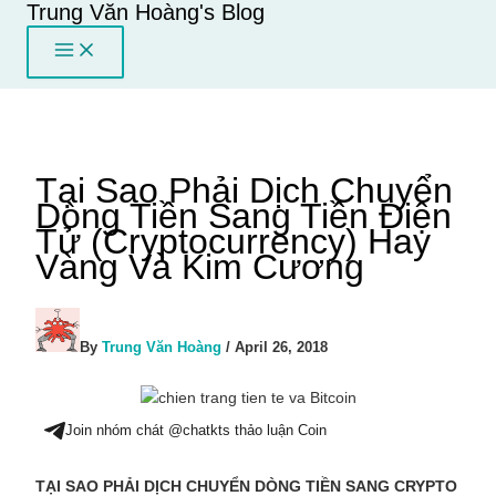
Trung Văn Hoàng's Blog
Skip
to
content
Tại Sao Phải Dịch Chuyển
Dòng Tiền Sang Tiền Điện
Tử (Cryptocurrency) Hay
Vàng Và Kim Cương
By
Trung Văn Hoàng
/
April 26, 2018
Join nhóm chát @chatkts thảo luận Coin
TẠI SAO PHẢI DỊCH CHUYỂN DÒNG TIỀN SANG CRYPTO