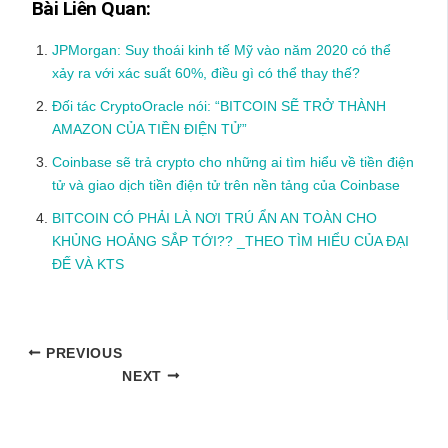
Bài Liên Quan:
JPMorgan: Suy thoái kinh tế Mỹ vào năm 2020 có thể
xảy ra với xác suất 60%, điều gì có thể thay thế?
Đối tác CryptoOracle nói: “BITCOIN SẼ TRỞ THÀNH
AMAZON CỦA TIỀN ĐIỆN TỬ”
Coinbase sẽ trả crypto cho những ai tìm hiểu về tiền điện
tử và giao dịch tiền điện tử trên nền tảng của Coinbase
BITCOIN CÓ PHẢI LÀ NƠI TRÚ ẨN AN TOÀN CHO
KHỦNG HOẢNG SẮP TỚI?? _THEO TÌM HIỂU CỦA ĐẠI
ĐẾ VÀ KTS
PREVIOUS
NEXT