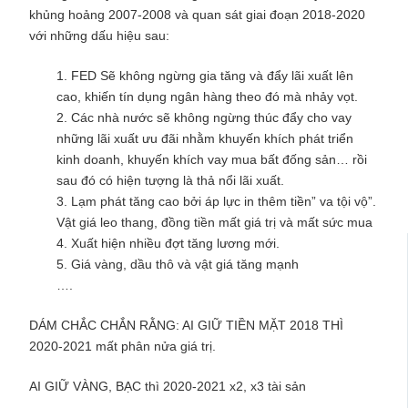
khủng hoảng 2007-2008 và quan sát giai đoạn 2018-2020
với những dấu hiệu sau:
1. FED Sẽ không ngừng gia tăng và đẩy lãi xuất lên
cao, khiến tín dụng ngân hàng theo đó mà nhảy vọt.
2. Các nhà nước sẽ không ngừng thúc đẩy cho vay
những lãi xuất ưu đãi nhằm khuyến khích phát triển
kinh doanh, khuyến khích vay mua bất đống sản… rồi
sau đó có hiện tượng là thả nổi lãi xuất.
3. Lạm phát tăng cao bởi áp lực in thêm tiền” va tội vộ”.
Vật giá leo thang, đồng tiền mất giá trị và mất sức mua
4. Xuất hiện nhiều đợt tăng lương mới.
5. Giá vàng, dầu thô và vật giá tăng mạnh
….
DÁM CHẮC CHẮN RẰNG: AI GIỮ TIỀN MẶT 2018 THÌ
2020-2021 mất phân nửa giá trị.
AI GIỮ VÀNG, BẠC thì 2020-2021 x2, x3 tài sản