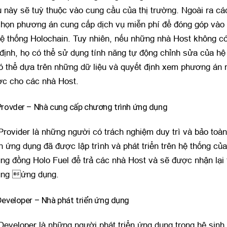
ều này sẽ tuỳ thuộc vào cung cầu của thị trường. Ngoài ra c
chọn phương án cung cấp dịch vụ miễn phí để đóng góp vào 
ệ thống Holochain. Tuy nhiên, nếu những nhà Host không có
 định, họ có thể sử dụng tính năng tự động chỉnh sửa của hệ
ó thể dựa trên những dữ liệu và quyết định xem phương án n
ợc cho các nhà Host.
Provder – Nhà cung cấp chương trình ứng dụng
 Provider là những người có trách nghiệm duy trì và bảo toà
h ứng dụng đã được lập trình và phát triển trên hệ thống củ
ng đồng Holo Fuel để trả các nhà Host và sẽ được nhận lại
ụng ứng dụng.
Developer – Nhà phát triển ứng dụng
Developer là những người phát triển ứng dụng trong hệ sinh 