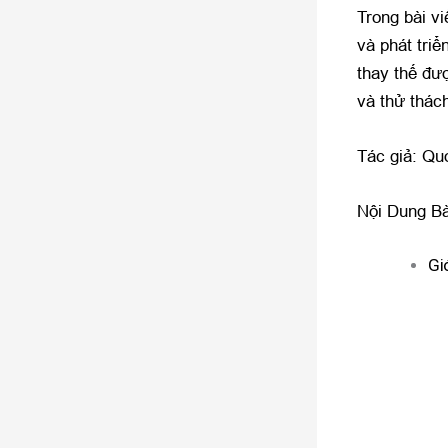
Trong bài v
và phát triể
thay thế đư
và thử thác
Tác giả: Qu
Nội Dung Bà
Gi