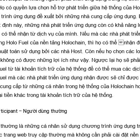
Họ có quyền lựa chọn hỗ trợ phát triển giữa hệ thống của Ho
trình ứng dụng đề xuất bởi những nhà cung cấp ứng dụng.
 định này, những nhà phát triển ứng dụng còn có khả năng l
ọ có thể nhận từ dịch vụ của mình. Nếu mà các nhà phát tr
ng Holo Fuel của nền tảng Holochain, thì họ có thể nhận 
huật toán sử dụng bởi các nhà Host. Còn nếu họ chọn các loạ
 không có được những lợi ích như vậy. Ngược lại họ sẽ phả
el từ tài khoản tích trữ của hệ thống để có thể mua các dịc
uel mà các nhà phát triển ứng dụng nhận được sẽ chỉ được
 cung cấp từ những cá nhân trong hệ thống của Holochain 
ại tiền khác trong tài khoản tích trữ của hệ thống.
rticipant – Người dùng thường
thường là những cá nhân sử dụng chương trình ứng dụng tr
c trang web truy cập thường mà không cần phải cài đặt nền