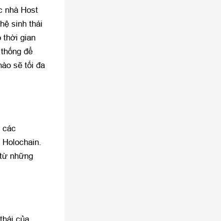
ác nhà Host
hệ sinh thái
 thời gian
 thống để
ào sẽ tối đa
n các
a Holochain.
 từ những
thái của