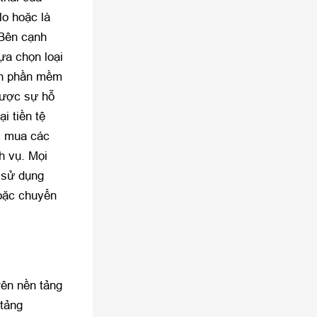
lo hoặc là
 Bên cạnh
ựa chọn loại
iển phần mềm
được sự hỗ
i tiền tệ
i mua các
h vụ. Mọi
 sử dụng
hoặc chuyển
ên nền tảng
 tảng