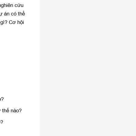
nghiên cứu
dự án có thể
 gì? Cơ hội
o?
 thế nào?
o?