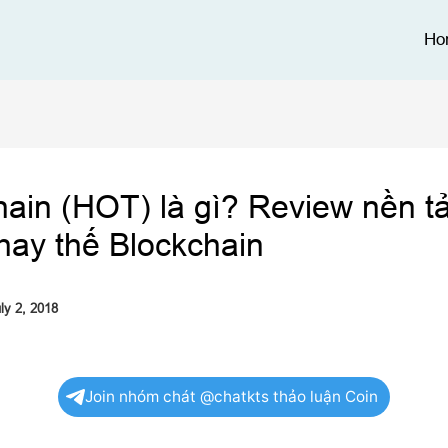
Ho
hain (HOT) là gì? Review nền t
hay thế Blockchain
ly 2, 2018
Join nhóm chát @chatkts thảo luận Coin