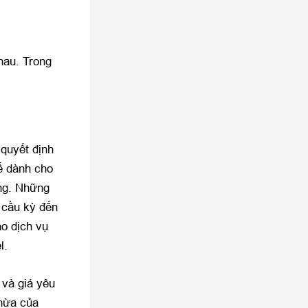
hau. Trong
 quyết định
ể dành cho
ng. Những
h cầu kỳ đến
ho dịch vụ
l.
 và giá yêu
thừa của