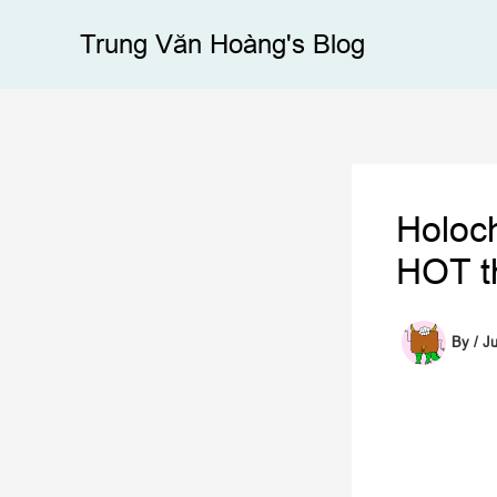
Skip
Trung Văn Hoàng's Blog
to
content
Holoc
HOT t
By
/
Ju