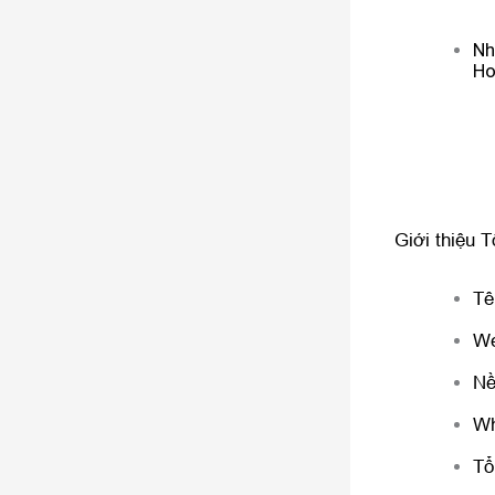
Nh
Ho
Giới thiệu 
Tê
We
Nề
Wh
Tổ