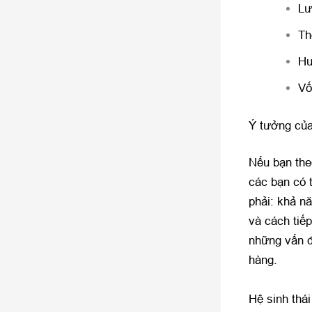
Lư
Th
Hu
Vố
Ý tưởng của
Nếu bạn theo
các bạn có 
phải: khả n
và cách tiế
những vấn đ
hàng.
Hệ sinh thá