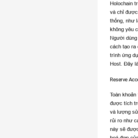
Holochain t
và chỉ được
thống, như 
không yêu c
Người dùng 
cách tạo ra
trình ứng d
Host. Đây l
Reserve Acco
Toàn khoản 
được tích t
và lượng sử
rủi ro như c
này sẽ được
hoá đơn của