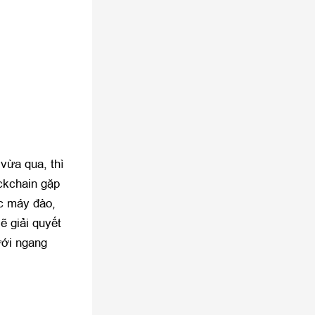
 vừa qua, thì
ckchain gặp
c máy đào,
 giải quyết
ưới ngang