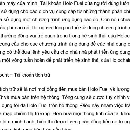
rên máy của mình. Tài khoản Holo Fuel của người dùng luôn
 sử dụng cho các dịch vụ cung cấp từ những thành phần chí
là sử dụng một chương trình ứng dụng nào đó. Còn nếu chư
ầu phí nào cả, thì người dùng có thể sử dụng chương trình 
thường đóng vai trò quan trọng trong hệ sinh thái của Holo
 cung cầu cho các chương trình ứng dụng để các nhà cung
ụng có thể đưa lệnh yêu cầu cho nhà nhà phát triển ứng dụn
à một vòng tuần hoàn để phát triển hệ sinh thái của Holocha
unt – Tài khoản tích trữ
tích trữ sẽ là nơi mọi đồng tiên mua bán Holo Fuel và lượng
rữ và mua bán trên hệ thống. Tổng cung sẽ được tuỳ chỉnh 
 dụng tối đa Holo Fuel trên hệ thống. Điều này nhằm việc tr
á mập chiếm thị trường. Hơn nữa mọi thông tinh của tài khoả
 làm minh bạch, hiển thị được lượng các đồng tiền có tron
 giao dịch mua bán trên nền tảng.