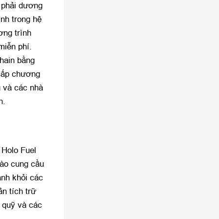
 phải dương
nh trong hệ
ơng trình
miễn phí.
chain bằng
 cấp chương
g và các nhà
in.
 Holo Fuel
vào cung cầu
ánh khỏi các
n tích trữ
g quỹ và các