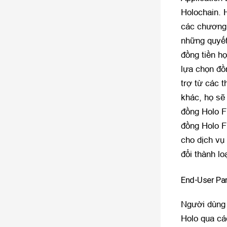
Holochain. 
các chương 
những quyết
đồng tiền h
lựa chọn đồ
trợ từ các t
khác, họ sẽ
đồng Holo Fu
đồng Holo F
cho dịch vụ
đổi thành lo
End-User Pa
Người dùng 
Holo qua cá