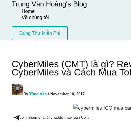
Trung Văn Hoàng's Blog
Skip
Home
to
Về chúng tôi
content
Dùng Thử Miễn Phí
CyberMiles (CMT) là gì? R
CyberMiles và Cách Mua T
By
Tùng Văn
/
November 10, 2017
Join nhóm chát @chatkts thảo luận Coin