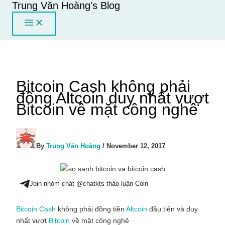
Trung Văn Hoàng's Blog
Skip
to
content
Bitcoin Cash không phải
đồng Altcoin duy nhất vượt
Bitcoin về mặt công nghê
By
Trung Văn Hoàng
/
November 12, 2017
Join nhóm chát @chatkts thảo luận Coin
Bitcoin Cash
không phải đồng tiền
Altcoin
đầu tiên và duy
nhất vượt
Bitcoin
về mặt công nghê