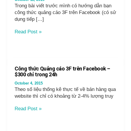
Trong bài viết trước mình có hướng dẫn bạn
công thức quảng cáo 3F trên Facebook (có sử
dụng tiếp […]
Quảng
Read Post »
cáo
tiếp
thị
lại
Facebook
Công thức Quảng cáo 3F trên Facebook –
case
$300 chỉ trong 24h
study
October 4, 2015
2
Theo số liệu thống kê thực tế về bán hàng qua
–
website thì chỉ có khoảng từ 2-4% lượng truy
kiếm
$18000
Công
Read Post »
trong
thức
48h
Quảng
cáo