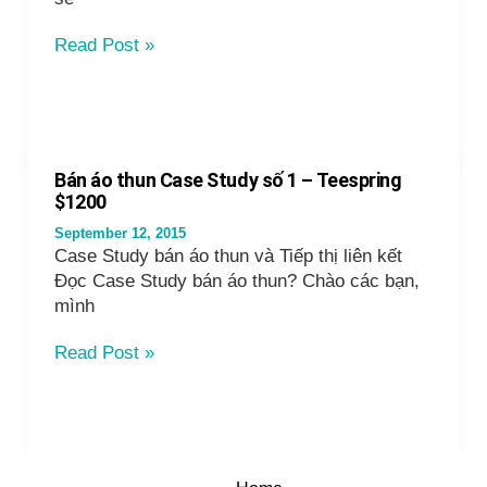
1000
khách
Niche
Read Post »
hàng
Site
mục
Case
tiêu
Study
1-
800
Bán áo thun Case Study số 1 – Teespring
truy
$1200
cập
September 12, 2015
sau
Case Study bán áo thun và Tiếp thị liên kết
10
Đọc Case Study bán áo thun? Chào các bạn,
ngày
mình
không
SEO
Bán
Read Post »
áo
thun
Case
Study
số