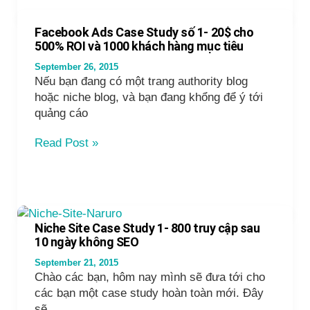
3F
trên
Facebook Ads Case Study số 1- 20$ cho
Facebook
500% ROI và 1000 khách hàng mục tiêu
–
September 26, 2015
$300
Nếu bạn đang có một trang authority blog
chỉ
hoặc niche blog, và bạn đang khổng để ý tới
trong
quảng cáo
24h
Facebook
Read Post »
Ads
Case
Study
số
1-
Niche Site Case Study 1- 800 truy cập sau
20$
10 ngày không SEO
cho
September 21, 2015
500%
Chào các bạn, hôm nay mình sẽ đưa tới cho
ROI
các bạn một case study hoàn toàn mới. Đây
và
sẽ