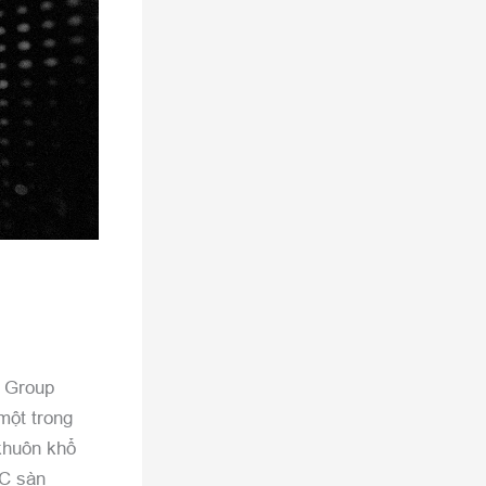
S Group
một trong
 khuôn khổ
YC sàn