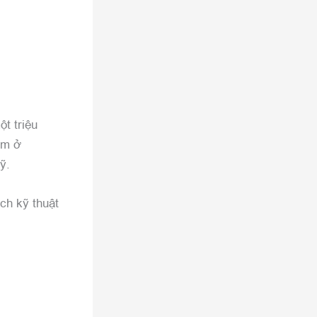
t triệu
ằm ở
ỹ.
ịch kỹ thuật