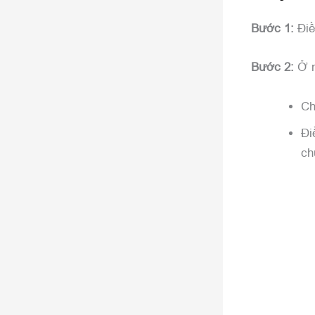
Bước 1:
Điền
Bước 2:
Ở m
Ch
Đi
ch