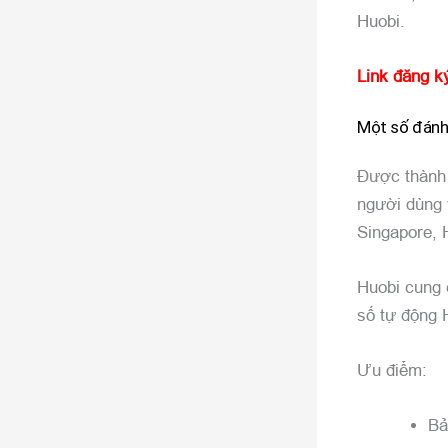
Huobi.
Link đăng k
Một số đánh 
Được thành 
người dùng 
Singapore, 
Huobi cung c
số tự động 
Ưu điểm:
Bả