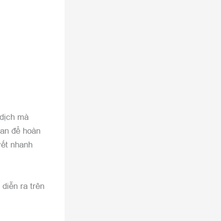
 dịch mà
ian để hoàn
yết nhanh
diễn ra trên