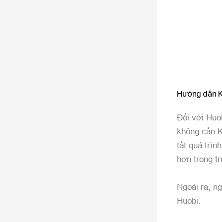
Hướng dẫn K
Đối với Huo
không cần K
tất quá trì
hơn trong t
Ngoài ra, n
Huobi.