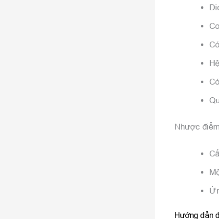
Dị
Cơ
Có
Hệ
Có
Qu
Nhược điểm
Cấ
Mộ
Ứn
Hướng dẫn đă