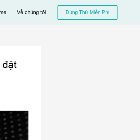
me
Về chúng tôi
Dùng Thử Miễn Phí
 đặt