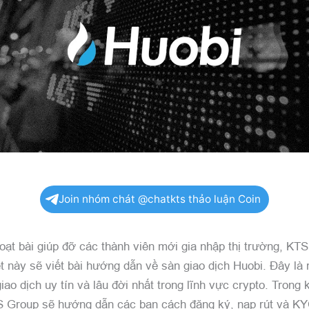
Join nhóm chát @chatkts thảo luận Coin
loạt bài giúp đỡ các thành viên mới gia nhập thị trường, KT
ết này sẽ viết bài hướng dẫn về sàn giao dịch Huobi. Đây là 
ao dịch uy tín và lâu đời nhất trong lĩnh vực crypto. Trong
TS Group sẽ hướng dẫn các bạn cách đăng ký, nạp rút và K