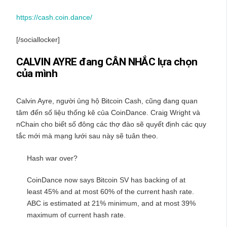
https://cash.coin.dance/
[/sociallocker]
CALVIN AYRE đang CÂN NHẮC lựa chọn
của mình
Calvin Ayre, người ủng hộ Bitcoin Cash, cũng đang quan
tâm đến số liệu thống kê của CoinDance. Craig Wright và
nChain cho biết số đông các thợ đào sẽ quyết định các quy
tắc mới mà mạng lưới sau này sẽ tuân theo.
Hash war over?
CoinDance now says Bitcoin SV has backing of at
least 45% and at most 60% of the current hash rate.
ABC is estimated at 21% minimum, and at most 39%
maximum of current hash rate.