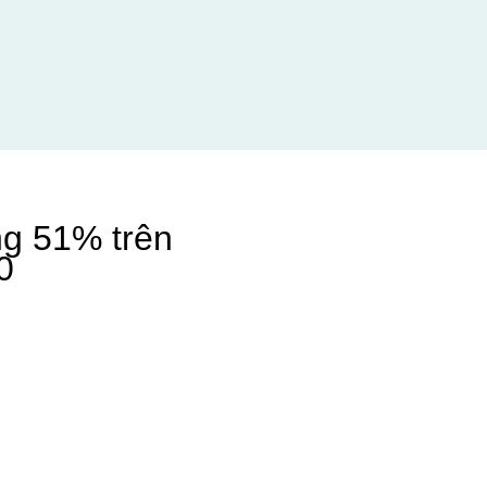
ng 51% trên
0