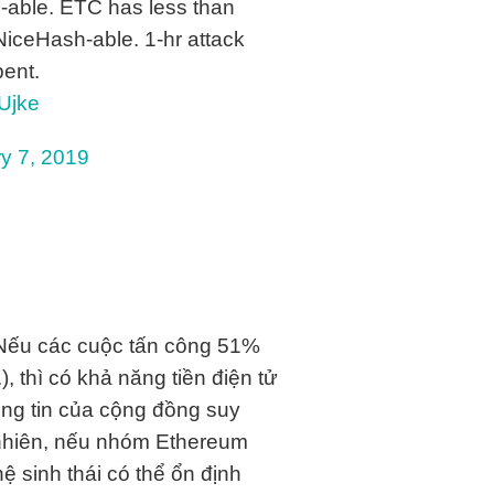
h-able. ETC has less than
NiceHash-able. 1-hr attack
ent.
LUjke
y 7, 2019
. Nếu các cuộc tấn công 51%
), thì có khả năng tiền điện tử
òng tin của cộng đồng suy
 nhiên, nếu nhóm Ethereum
ệ sinh thái có thể ổn định