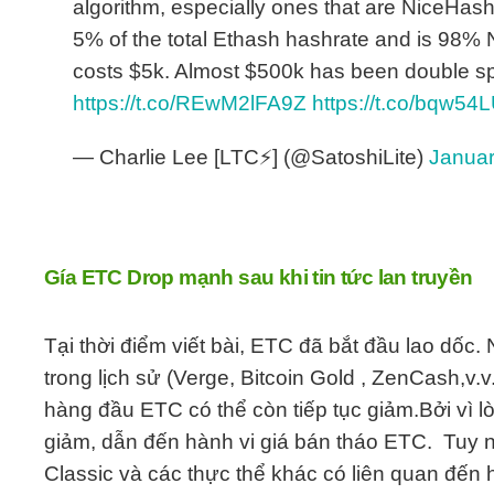
algorithm, especially ones that are NiceHas
5% of the total Ethash hashrate and is 98% 
costs $5k. Almost $500k has been double sp
https://t.co/REwM2lFA9Z
https://t.co/bqw54
— Charlie Lee [LTC⚡] (@SatoshiLite)
Januar
Gía ETC Drop mạnh sau khi tin tức lan truyền
Tại thời điểm viết bài, ETC đã bắt đầu lao dốc
trong lịch sử (Verge, Bitcoin Gold , ZenCash,v.v.
hàng đầu ETC có thể còn tiếp tục giảm.Bởi vì l
giảm, dẫn đến hành vi giá bán tháo ETC. Tuy
Classic và các thực thể khác có liên quan đến h