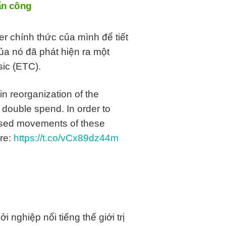
tấn công
er chính thức của mình để tiết
của nó đã phát hiện ra một
sic (ETC).
 reorganization of the
 double spend. In order to
used movements of these
re:
https://t.co/vCx89dz44m
 nghiệp nổi tiếng thế giới trị