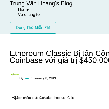
Trung Văn Hoàng's Blog
Skip
Home
to
Về chúng tôi
content
Dùng Thử Miễn Phí
Ethereum Classic Bị tấn Cô
Coinbase với giá trị $450.00
By
voz
/
January 8, 2019
Join nhóm chát @chatkts thảo luận Coin