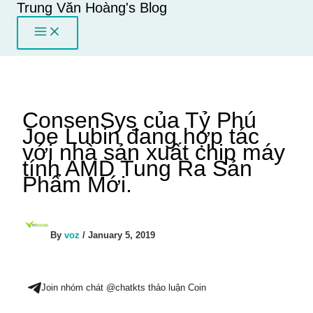
Trung Văn Hoàng's Blog
Skip
to
content
ConsenSys của Tỷ Phú
Joe Lubin đang hợp tác
với nhà sản xuất chip máy
tính AMD Tung Ra Sản
Phẩm Mới.
By
voz
/
January 5, 2019
Join nhóm chát @chatkts thảo luận Coin