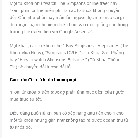
Một từ khóa như “watch The Simpsons online free” hay
“xem phim online miễn phí” là các từ khóa không chuyển
đổi. Gần như phải may mắn lắm người đọc mới mua cái gì
đó (hoặc thậm chí hiếm click chuột vào một quảng cáo trong
trường hợp kiếm tiền với Google Adsense).
Mặt khác, các từ khóa như ” Buy Simpsons TV episodes (Từ
Khóa Mua Ngay), “Simpsons DVDs ” (Từ Khóa Sản Phẩm)
hay “How to watch Simpsons Episodes” (Từ Khóa Thông
Tin) sẽ chuyển đổi tương đối tốt.
Cách xác định từ khóa
th
ương m
ại
4 loại từ khóa ở trên
thư
ờng
phản ánh mục đích của người
mua thực sự tốt.
Điều đáng buồn là khi bạn có xếp hạng đầu tiền cho 1 cho
một từ khóa nhưng gần như không tạo ra được doanh thu từ
từ khóa đó.