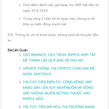
Thời điểm đánh dấu giá tăng cho XRP bắt đầu từ
ngày 16-6-2019.
Trong vòng 2 tuần kể từ ngày này, chúng ta sẽ
thấy sự biến động mạnh mẽ.
P/S: Thông tin chỉ là tham khảo, không phải lời khuyên đầu
tư.
Bài Liên Quan:
CEO BINANCE, CEO TRON, RIPPLE HỢP TÁC
ĐỂ THÀNH LẬP QUỸ BẢO VỆ PHỤ NỮ
UPDATE THÔNG TIN CRYPTO CÙNG ĐẠI ĐẾ
NGÀY 29/07/2019
TIN TỨC TIỀN ĐIỆN TỬ: CỘNG ĐỒNG XRP
ĐANG DẤY LÊN SUY NGHĨ MUỐN HF ĐỒNG
XRP, KHÔNG MUỐN NÓ PHỤ THUỘC VÀO
RIPPLE NỮA
TIN TỨC TIỀN MÃ HÓA: THỊ TRƯỜNG ĐANG