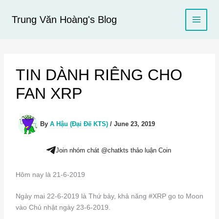
Skip
to
Trung Văn Hoàng's Blog
content
TIN DÀNH RIÊNG CHO
FAN XRP
By
A Hậu (Đại Đế KTS)
/
June 23, 2019
Join nhóm chát @chatkts thảo luận Coin
Hôm nay là 21-6-2019
Ngày mai 22-6-2019 là Thứ bảy, khả năng #XRP go to Moon
vào Chủ nhật ngày 23-6-2019.