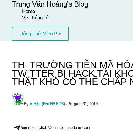
Trung Văn Hoàng's Blog
Skip
Home
to
Về chúng tôi
content
Dùng Thử Miễn Phí
THỊ TRƯỜNG TIỀN MÃ HÓA
TWITTER BỊ HACK TÀI KH
THẬT KHÓ CÓ THỂ CHẤP 
By
A Hậu (Đại Đế KTS)
/
August 31, 2019
Join nhóm chát @chatkts thảo luận Coin