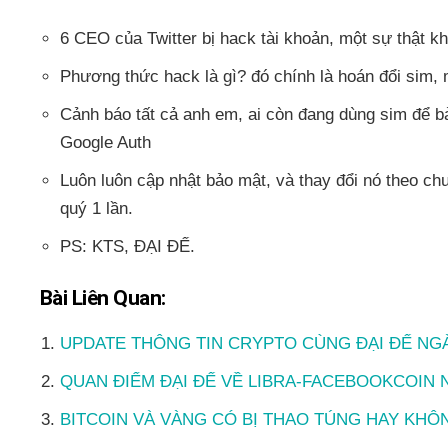
6 CEO của Twitter bị hack tài khoản, một sự thật k
Phương thức hack là gì? đó chính là hoán đổi sim, m
Cảnh báo tất cả anh em, ai còn đang dùng sim để bả
Google Auth
Luôn luôn cập nhật bảo mật, và thay đổi nó theo chu 
quý 1 lần.
PS: KTS, ĐẠI ĐẾ.
Bài Liên Quan:
UPDATE THÔNG TIN CRYPTO CÙNG ĐẠI ĐẾ NGÀY
QUAN ĐIỂM ĐẠI ĐẾ VỀ LIBRA-FACEBOOKCOIN 
BITCOIN VÀ VÀNG CÓ BỊ THAO TÚNG HAY KHÔ