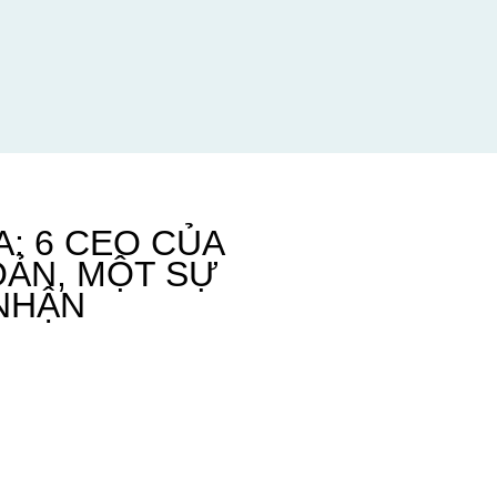
: 6 CEO CỦA
OẢN, MỘT SỰ
NHẬN