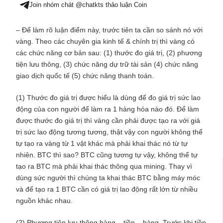
Join nhóm chát @chatkts thảo luận Coin
– Để làm rõ luận điểm này, trước tiên ta cần so sánh nó với
vàng. Theo các chuyên gia kinh tế & chính trị thì vàng có
các chức năng cơ bản sau: (1) thước đo giá trị, (2) phương
tiện lưu thông, (3) chức năng dự trữ tài sản (4) chức năng
giao dịch quốc tế (5) chức năng thanh toán.
(1) Thước đo giá trị được hiểu là dùng để đo giá trị sức lao
động của con người để làm ra 1 hàng hóa nào đó. Để làm
được thước đo giá trị thì vàng cần phải được tạo ra với giá
trị sức lao động tương tương, thật vậy con người không thể
tự tạo ra vàng từ 1 vật khác mà phải khai thác nó từ tự
nhiên. BTC thì sao? BTC cũng tương tự vậy, không thể tự
tạo ra BTC mà phải khai thác thông qua mining. Thay vì
dùng sức người thì chúng ta khai thác BTC bằng máy móc
và để tạo ra 1 BTC cần có giá trị lao động rất lớn từ nhiều
nguồn khác nhau.
(2) Phương tiện lưu thông hàng – tiền – hàng. Trước khi tiền