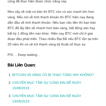
cũng đã thực hiện được chức năng này.
Như vậy về mặt cơ bản thì BTC còn có sức mạnh lớn hơn
vàng. Nếu nói về tính thanh khoản thì BTC hiện nay đang
dẫn đầu về tính thanh khoản. Nếu bạn cần tiền thì bạn bán
BTC để lấy tiền sẽ nhanh hơn bán vàng, bất động sản hay
bất kỳ 1 đồng tiền nào khác. Hiện nay BTC mới chỉ ở giai
đoạn đầu phát triển. Theo nhiều Đại Đế nếu BTC tồn tại trên
20 năm thì nó sẽ trở thành vàng kỹ thuật số thực sự.
P/S: …Keep waiting…
Bài Liên Quan:
BITCOIN VÀ VÀNG CÓ BỊ THAO TÚNG HAY KHÔNG?
CHUYÊN MỤC TÂM SỰ CÙNG ĐẠI ĐẾ NGÀY
15/08/2019
CHUYÊN MỤC TÂM SỰ CÙNG ĐẠI ĐẾ NGÀY
19/08/2019