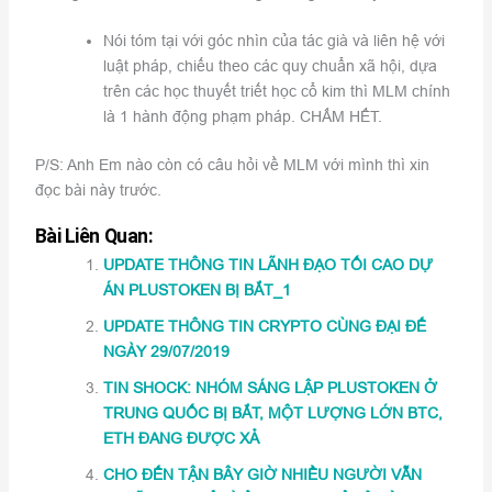
Nói tóm tại với góc nhìn của tác già và liên hệ với
luật pháp, chiếu theo các quy chuẩn xã hội, dựa
trên các học thuyết triết học cổ kim thì MLM chính
là 1 hành động phạm pháp. CHẤM HẾT.
P/S: Anh Em nào còn có câu hỏi về MLM với mình thì xin
đọc bài này trước.
Bài Liên Quan:
UPDATE THÔNG TIN LÃNH ĐẠO TỐI CAO DỰ
ÁN PLUSTOKEN BỊ BẮT_1
UPDATE THÔNG TIN CRYPTO CÙNG ĐẠI ĐẾ
NGÀY 29/07/2019
TIN SHOCK: NHÓM SÁNG LẬP PLUSTOKEN Ở
TRUNG QUỐC BỊ BẮT, MỘT LƯỢNG LỚN BTC,
ETH ĐANG ĐƯỢC XẢ
CHO ĐẾN TẬN BÂY GIỜ NHIỀU NGƯỜI VẪN