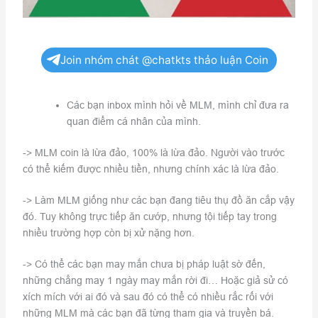
Join nhóm chát @chatkts thảo luận Coin
Các bạn inbox mình hỏi về MLM, mình chỉ đưa ra
quan điểm cá nhân của mình.
-> MLM coin là lừa đảo, 100% là lừa đảo. Người vào trước
có thể kiếm được nhiều tiền, nhưng chính xác là lừa đảo.
-> Làm MLM giống như các bạn đang tiêu thụ đồ ăn cắp vậy
đó. Tuy không trực tiếp ăn cướp, nhưng tội tiếp tay trong
nhiều trường hợp còn bị xử nặng hơn.
-> Có thể các bạn may mắn chưa bị pháp luật sờ đến,
những chẳng may 1 ngày may mắn rời đi… Hoặc giả sử có
xích mích với ai đó và sau đó có thể có nhiều rắc rối với
những MLM mà các bạn đã từng tham gia và truyền bá.