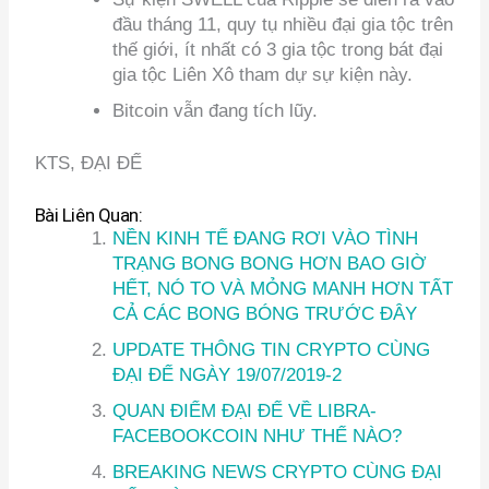
đầu tháng 11, quy tụ nhiều đại gia tộc trên
thế giới, ít nhất có 3 gia tộc trong bát đại
gia tộc Liên Xô tham dự sự kiện này.
Bitcoin vẫn đang tích lũy.
KTS, ĐẠI ĐẾ
Bài Liên Quan:
NỀN KINH TẾ ĐANG RƠI VÀO TÌNH
TRẠNG BONG BONG HƠN BAO GIỜ
HẾT, NÓ TO VÀ MỎNG MANH HƠN TẤT
CẢ CÁC BONG BÓNG TRƯỚC ĐÂY
UPDATE THÔNG TIN CRYPTO CÙNG
ĐẠI ĐẾ NGÀY 19/07/2019-2
QUAN ĐIỂM ĐẠI ĐẾ VỀ LIBRA-
FACEBOOKCOIN NHƯ THẾ NÀO?
BREAKING NEWS CRYPTO CÙNG ĐẠI