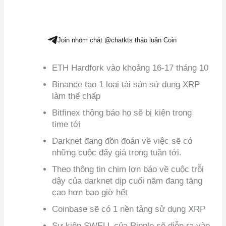
Join nhóm chát @chatkts thảo luận Coin
ETH Hardfork vào khoảng 16-17 tháng 10
Binance tạo 1 loại tài sản sử dụng XRP
làm thế chấp
Bitfinex thông báo họ sẽ bị kiện trong
time tới
Darknet đang đồn đoán về việc sẽ có
những cuộc đẩy giá trong tuần tới.
Theo thông tin chim lợn báo về cuộc trỗi
dậy của darknet dịp cuối năm đang tăng
cao hơn bao giờ hết
Coinbase sẽ có 1 nền tảng sử dụng XRP
Sự kiện SWELL của Ripple sẽ diễn ra vào