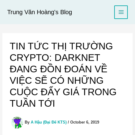
Skip
to
Trung Văn Hoàng's Blog
content
TIN TỨC THỊ TRƯỜNG
CRYPTO: DARKNET
ĐANG ĐỒN ĐOÁN VỀ
VIỆC SẼ CÓ NHỮNG
CUỘC ĐẨY GIÁ TRONG
TUẦN TỚI
By
A Hậu (Đại Đế KTS)
/
October 6, 2019