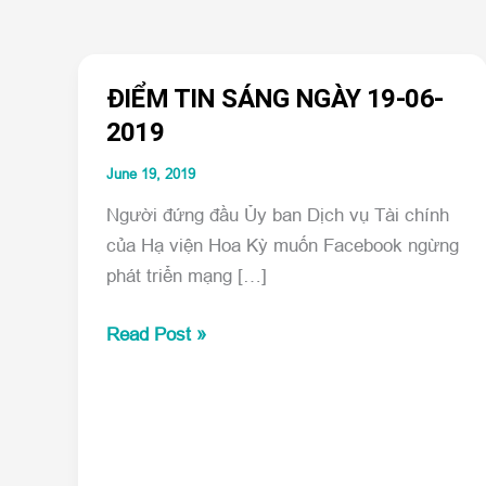
ĐIỂM TIN SÁNG NGÀY 19-06-
2019
June 19, 2019
Người đứng đầu Ủy ban Dịch vụ Tài chính
của Hạ viện Hoa Kỳ muốn Facebook ngừng
phát triển mạng […]
ĐIỂM
Read Post »
TIN
SÁNG
NGÀY
19-
06-