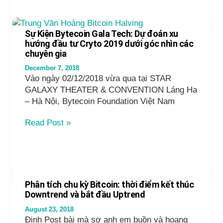
tiết
kiệm
Bitcoin
Sự Kiện Bytecoin Gala Tech: Dự đoán xu
hàng
hướng đầu tư Cryto 2019 dưới góc nhìn các
ngày
chuyên gia
tính
December 7, 2018
theo
Vào ngày 02/12/2018 vừa qua tại STAR
đô
GALAXY THEATER & CONVENTION Láng Hạ
la
– Hà Nội, Bytecoin Foundation Việt Nam
Sự
Read Post »
Kiện
Bytecoin
Gala
Tech:
Dự
Phân tích chu kỳ Bitcoin: thời điểm kết thúc
đoán
Downtrend và bắt đầu Uptrend
xu
August 23, 2018
hướng
Định Post bài mà sợ anh em buồn và hoang