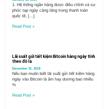
1. Hệ thống ngân hàng được điều chỉnh và sự
phức tạp ngày càng tăng trong thanh toán
quốc tế, […]
Kiếm
Read Post »
Tiền
Số
và
Xu
thế
Lãi suất gửi tiết kiệm Bitcoin hàng ngày tính
sử
theo đô la
dụng
December 31, 2018
Crypto
Nếu bạn muốn biết lãi suất gửi tiết kiệm hàng
năm
ngày vào Bitcoin là âm hay dương bao nhiêu
2019
%
Lãi
Read Post »
suất
gửi