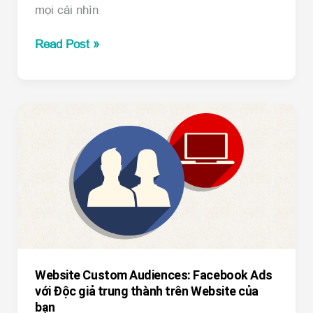
mọi cái nhìn
Hướng
Read Post »
dẫn
Facebook
URL
Tags
đo
sự
lan
truyền
của
bài
Post
Website Custom Audiences: Facebook Ads
với Độc giả trung thành trên Website của
bạn