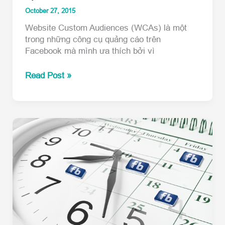
October 27, 2015
Website Custom Audiences (WCAs) là một
trong những công cụ quảng cáo trên
Facebook mà mình ưa thích bởi vì
Website
Read Post »
Custom
Audiences:
Facebook
Ads
với
Độc
giả
trung
thành
trên
Website
của