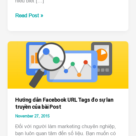
hiểu biết […]
5
Read Post »
cách
dùng
Facebook
Ad
Reports
cho
người
làm
quảng
cáo
Hướng dẫn Facebook URL Tags đo sự lan
truyền của bài Post
November 27, 2015
Đối với người làm marketing chuyên nghiệp,
bạn luôn quan tâm đến số liệu. Bạn muốn có