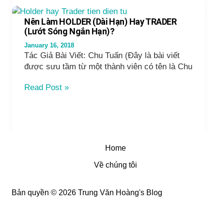
Thị
Trường
Nên Làm HOLDER (Dài Hạn) Hay TRADER
Tiền
(Lướt Sóng Ngắn Hạn)?
Điện
January 16, 2018
Tử
Tác Giả Bài Viết: Chu Tuấn (Đây là bài viết
Năm
được sưu tầm từ một thành viên có tên là Chu
2018
Nên
Read Post »
Làm
HOLDER
(Dài
Hạn)
Hay
Home
TRADER
(Lướt
Về chúng tôi
Sóng
Ngắn
Bản quyền © 2026 Trung Văn Hoàng's Blog
Hạn)?