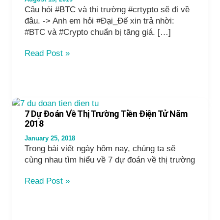
Câu hỏi #BTC và thị trường #crtypto sẽ đi về
đâu. -> Anh em hỏi #Đại_Đế xin trả nhời:
#BTC và #Crypto chuẩn bị tăng giá. […]
CHUYÊN
Read Post »
MỤC
XÀM
CÙNG
ĐẠI
ĐẾ
7 Dự Đoán Về Thị Trường Tiền Điện Tử Năm
NGÀY
2018
13/08/2019
January 25, 2018
Trong bài viết ngày hôm nay, chúng ta sẽ
cùng nhau tìm hiểu về 7 dự đoán về thị trường
7
Read Post »
Dự
Đoán
Về