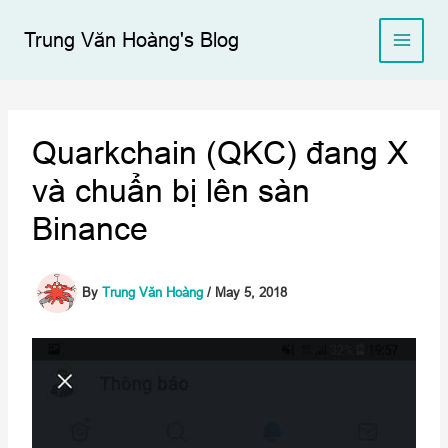
Skip
to
Trung Văn Hoàng's Blog
content
Quarkchain (QKC) đang X
và chuẩn bị lên sàn
Binance
By
Trung Văn Hoàng
/
May 5, 2018