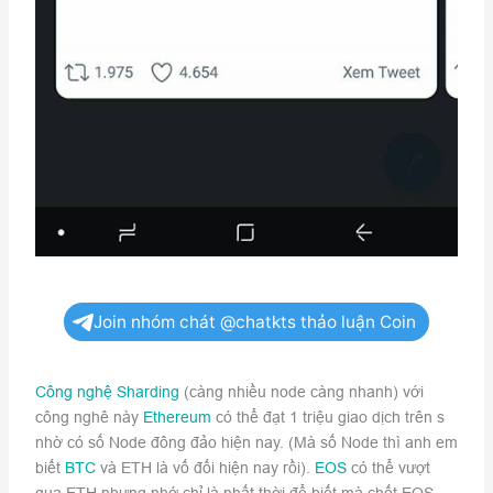
Join nhóm chát @chatkts thảo luận Coin
Công nghệ Sharding
(càng nhiều node càng nhanh) với
công nghê này
Ethereum
có thể đạt 1 triệu giao dịch trên s
nhờ có số Node đông đảo hiện nay. (Mà số Node thì anh em
biết
BTC
và ETH là vố đối hiện nay rồi).
EOS
có thể vượt