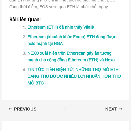
qua ETH nhưng nhớ chỉ là nhất thời để biết mà chốt EOS
đúng thời điểm, EOS vượt qua ETH là phải chốt ngay
Bài Liên Quan:
Ethereum (ETH) đã nhìn thấy Vitalik
Ethereum (khoảnh khắc Fomo) ETH đang được
hold mạnh tại NGA
NEXO xuất hiện trên Etherscan gây ấn tượng
mạnh cho cộng đồng Ethereum (ETH) và Nexo
TIN TỨC TIỀN ĐIỆN TỬ: NHỮNG THỢ MỎ ETH
ĐANG THU ĐƯỢC NHIỀU LỢI NHUẬN HƠN THỢ
MỎ BTC
PREVIOUS
NEXT