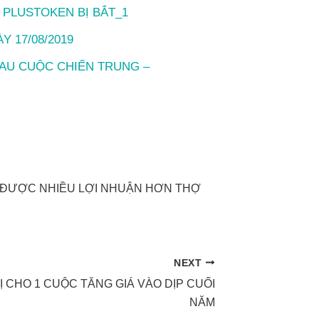
 PLUSTOKEN BỊ BẮT_1
 17/08/2019
SAU CUỘC CHIẾN TRUNG –
U ĐƯỢC NHIỀU LỢI NHUẬN HƠN THỢ
NEXT
 CHO 1 CUỘC TĂNG GIÁ VÀO DỊP CUỐI
NĂM