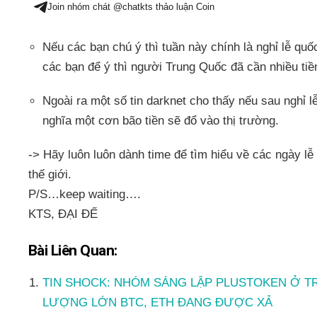
Join nhóm chát @chatkts thảo luận Coin
Nếu các bạn chú ý thì tuần này chính là nghỉ lễ qu
các bạn để ý thì người Trung Quốc đã cần nhiều tiền
Ngoài ra một số tin darknet cho thấy nếu sau nghỉ l
nghĩa một cơn bão tiền sẽ đổ vào thị trường.
-> Hãy luôn luôn dành time để tìm hiểu về các ngày lễ
thế giới.
P/S…keep waiting….
KTS, ĐẠI ĐẾ
Bài Liên Quan:
TIN SHOCK: NHÓM SÁNG LẬP PLUSTOKEN Ở T
LƯỢNG LỚN BTC, ETH ĐANG ĐƯỢC XẢ