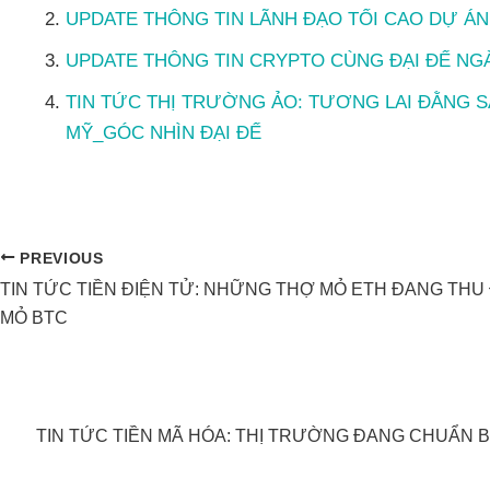
UPDATE THÔNG TIN LÃNH ĐẠO TỐI CAO DỰ ÁN
UPDATE THÔNG TIN CRYPTO CÙNG ĐẠI ĐẾ NGÀY
TIN TỨC THỊ TRƯỜNG ẢO: TƯƠNG LAI ĐẰNG 
MỸ_GÓC NHÌN ĐẠI ĐẾ
PREVIOUS
TIN TỨC TIỀN ĐIỆN TỬ: NHỮNG THỢ MỎ ETH ĐANG TH
MỎ BTC
TIN TỨC TIỀN MÃ HÓA: THỊ TRƯỜNG ĐANG CHUẨN BỊ