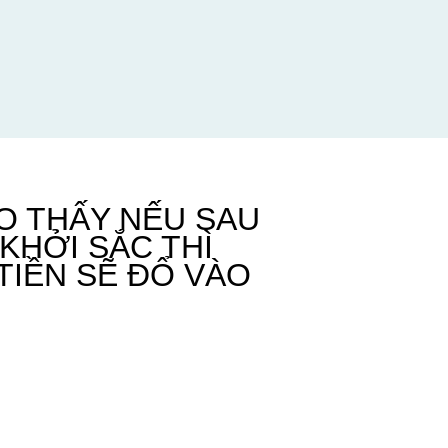
O THẤY NẾU SAU
KHỞI SẮC THÌ
TIỀN SẼ ĐỔ VÀO