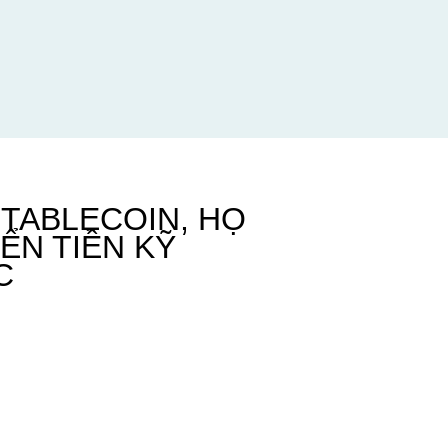
STABLECOIN, HỌ
ỂN TIỀN KỸ
C