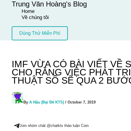
Trung Văn Hoàng's Blog
Skip
Home
to
Về chúng tôi
content
Dùng Thử Miễn Phí
IMF VỪA CÓ BÀI VIẾT VỀ 
CHO RẰNG VIỆC PHÁT TRI
THUẬT SỐ SẼ QUA 2 BƯỚ
By
A Hậu (Đại Đế KTS)
/
October 7, 2019
Join nhóm chát @chatkts thảo luận Coin