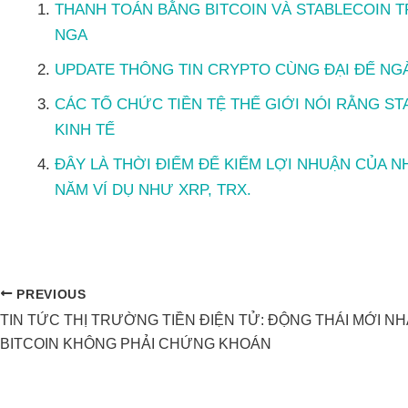
THANH TOÁN BẰNG BITCOIN VÀ STABLECOIN TR
NGA
UPDATE THÔNG TIN CRYPTO CÙNG ĐẠI ĐẾ NGÀY
CÁC TỔ CHỨC TIỀN TỆ THẾ GIỚI NÓI RẰNG S
KINH TẾ
ĐÂY LÀ THỜI ĐIỂM ĐỂ KIẾM LỢI NHUẬN CỦA 
NĂM VÍ DỤ NHƯ XRP, TRX.
PREVIOUS
TIN TỨC THỊ TRƯỜNG TIỀN ĐIỆN TỬ: ĐỘNG THÁI MỚI N
BITCOIN KHÔNG PHẢI CHỨNG KHOÁN