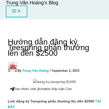
Trung Văn Hoàng's Blog
Skip
to
content
Hướng dẫn đăng ký
Teespring phần thưởng
lên đến $2500
By
Trung Văn Hoàng
/
September 2, 2015
Join nhóm chát @chatkts thảo luận Coin
Link đăng ký Teespring phần thưởng lên đến $2500
TẠI
ĐÂY