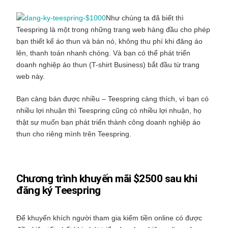
Như chúng ta đã biết thì
Teespring là một trong những trang web hàng đầu cho phép
bạn thiết kế áo thun và bán nó, không thu phí khi đăng áo
lên, thanh toán nhanh chóng. Và bạn có thể phát triển
doanh nghiệp áo thun (T-shirt Business) bắt đầu từ trang
web này.
Bạn càng bán được nhiều – Teespring càng thích, vì bạn có
nhiều lợi nhuận thì Teespring cũng có nhiều lợi nhuận, họ
thật sự muốn bạn phát triển thành công doanh nghiệp áo
thun cho riêng mình trên Teespring.
Chương trình khuyến mãi $2500 sau khi
đăng ký Teespring
Để khuyến khích người tham gia kiếm tiền online có được