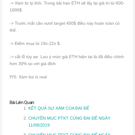
-> Xàm liz tý thôi. Trong dài hạn ETH sẽ lấy lại giá trị từ 600-
1000$.
-> Trước mắt cần vượt target 450$ điều này hoàn toàn có
thể.
-> Điểm mua từ 19x-22x $.
-> cắt lỗ tùy ae. Lưu ý mức giá ETH hiện tại là đã điều chỉnh
hơn 30% so với giá đỉnh.
P/S: Xàm loz is real
Bài Liên Quan:
KẾT QUẢ SỰ XÀM CỦA ĐẠI ĐẾ
CHUYÊN MỤC PTKT CÙNG ĐẠI ĐẾ NGÀY
11/08/2019