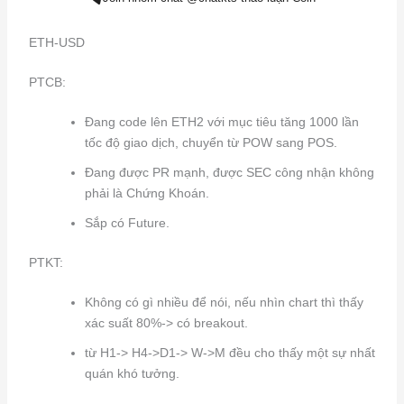
ETH-USD
PTCB:
Đang code lên ETH2 với mục tiêu tăng 1000 lần
tốc độ giao dịch, chuyển từ POW sang POS.
Đang được PR mạnh, được SEC công nhận không
phải là Chứng Khoán.
Sắp có Future.
PTKT:
Không có gì nhiều để nói, nếu nhìn chart thì thấy
xác suất 80%-> có breakout.
từ H1-> H4->D1-> W->M đều cho thấy một sự nhất
quán khó tưởng.