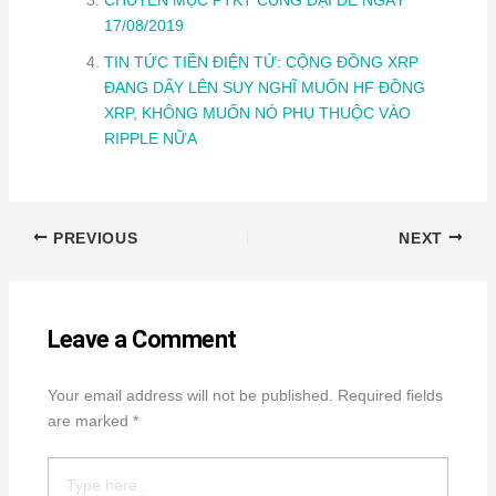
CHUYÊN MỤC PTKT CÙNG ĐẠI ĐẾ NGÀY
17/08/2019
TIN TỨC TIỀN ĐIỆN TỬ: CỘNG ĐỒNG XRP
ĐANG DẤY LÊN SUY NGHĨ MUỐN HF ĐỒNG
XRP, KHÔNG MUỐN NÓ PHỤ THUỘC VÀO
RIPPLE NỮA
PREVIOUS
NEXT
Leave a Comment
Your email address will not be published.
Required fields
are marked
*
Type
here..