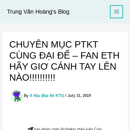
Skip
to
Trung Văn Hoàng's Blog
content
CHUYÊN MỤC PTKT
CÙNG ĐẠI ĐẾ – FAN ETH
HÃY GIƠ CÁNH TAY LÊN
NÀO!!!!!!!!!!
By
A Hậu (Đại Đế KTS)
/
July 31, 2019
Join nhóm chát @chatkts thảo luận Coin