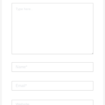
Type
here..
Name*
Email*
Website