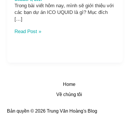
Trong bài viết hôm nay, mình sẽ giới thiệu với
các bạn dự án ICO UQUID là gì? Mục đích
[…]
UQUID
Read Post »
Coin
là
gì?
giới
thiệu
dự
án
ICO
Home
UQUID
Về chúng tôi
và
cách
mua
Bản quyền © 2026 Trung Văn Hoàng's Blog
Token