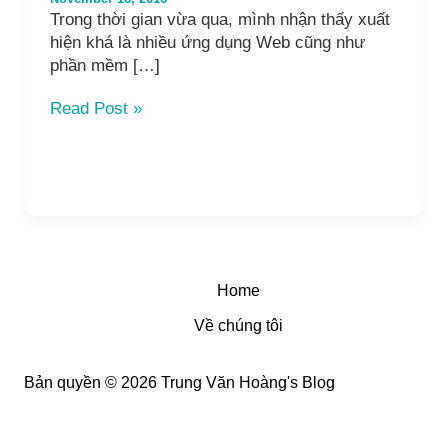
Trong thời gian vừa qua, mình nhận thấy xuất
hiện khá là nhiều ứng dụng Web cũng như
phần mềm […]
Hướng
Read Post »
Dẫn
tạo
file
client
secrets.json
cho
Google/Youtube
API
Home
V3
Về chúng tôi
–
2017
Bản quyền © 2026 Trung Văn Hoàng's Blog