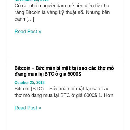
Có rất nhiều người đam mê tiền điện tử cho
rằng Bitcoin là vàng kỹ thuật số. Nhưng bên
cạnh […]
Tại
Read Post »
sao
nhà
đầu
tư
Bitcoin
Bitcoin – Bức màn bí mật tại sao các thợ mỏ
phải
đang mua lại BTC ở giá 6000$
hiểu
October 25, 2018
Giá
Bitcoin (BTC) – Bức màn bí mật tại sao các
Trị
thợ mỏ đang mua lại BTC ở giá 6000$ 1. Hơn
Nội
Tại
Bitcoin
Read Post »
của
–
Bitcoin
Bức
là
màn bí