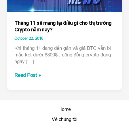
Tháng 11 sẽ mang lại điều gì cho thị trường
Crypto năm nay?
October 22, 2018
Khi tháng 11 đang đến gần và giá BTC vẫn bị
mắc kẹt dưới 6800$ , cộng đồng crypto đang
ngày […]
Tháng
Read Post »
11
sẽ
mang
lại
điều
Home
gì
Về chúng tôi
cho
thị