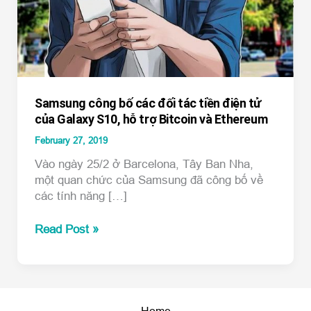
Samsung công bố các đối tác tiền điện tử
của Galaxy S10, hỗ trợ Bitcoin và Ethereum
February 27, 2019
Vào ngày 25/2 ở Barcelona, Tây Ban Nha,
một quan chức của Samsung đã công bố về
các tính năng […]
Samsung
Read Post »
công
bố
các
đối
tác