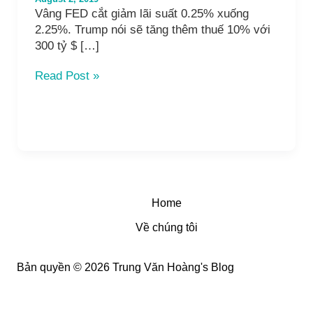
Vâng FED cắt giảm lãi suất 0.25% xuống
2.25%. Trump nói sẽ tăng thêm thuế 10% với
300 tỷ $ […]
UPDATE
Read Post »
THÔNG
TIN
CRYPTO
CÙNG
ĐẠI
ĐẾ
NGÀY
02/08/2019
Home
Về chúng tôi
Bản quyền © 2026 Trung Văn Hoàng's Blog