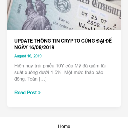
UPDATE THÔNG TIN CRYPTO CÙNG ĐẠI ĐẾ
NGÀY 16/08/2019
August 16, 2019
Hiện nay trái phiếu 10Y của Mỹ đã giảm lãi
suất xuống dưới 1.5%. Một mức thấp báo
động. Toàn […]
UPDATE
Read Post »
THÔNG
TIN
CRYPTO
CÙNG
ĐẠI
Home