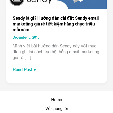
Sendy là gì? Hướng dẫn cài đặt Sendy email
marketing giá rẻ tiết kiệm hàng chục triệu
mỗi năm
December 8, 2018
Mình viết bài hướng dẫn Sendy này với mục
đích ghi lại cách tạo hệ thống email marketing
giá rẻ […]
Sendy
Read Post »
là
gì?
Hướng
dẫn
cài
Home
đặt
Về chúng tôi
Sendy