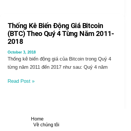
Bitcoin
Downtrend
mà
Thống Kê Biến Động Giá Bitcoin
KTS
(BTC) Theo Quý 4 Từng Năm 2011-
Kiếm
2018
Tiền
Số
October 3, 2018
Thống kê biến động giá của Bitcoin trong Quý 4
dự
từng năm 2011 đến 2017 như sau: Quý 4 năm
báo
2018
Thống
Read Post »
đã
Kê
hoàn
Biến
toàn
Động
chính
Giá
xác
Home
Bitcoin
Về chúng tôi
(BTC)