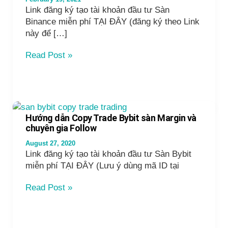
Link đăng ký tạo tài khoản đầu tư Sàn
Binance miễn phí TẠI ĐÂY (đăng ký theo Link
này để […]
Hướng
Read Post »
Dẫn
Copy
Trade
Binance
sàn
Hướng dẫn Copy Trade Bybit sàn Margin và
Future
chuyên gia Follow
và
August 27, 2020
Chuyên
Link đăng ký tạo tài khoản đầu tư Sàn Bybit
Gia
miễn phí TẠI ĐÂY (Lưu ý dùng mã ID tại
Follow
Hướng
Read Post »
dẫn
Copy
Trade