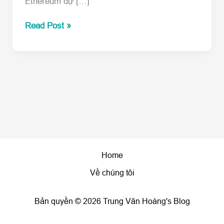
Ethereum dự […]
Ethereum
Read Post »
nâng
cấp
Constantinople
vào
tháng
11?
Hard
Fork
Constantinople
là
gì?
Home
Về chúng tôi
Bản quyền © 2026 Trung Văn Hoàng's Blog