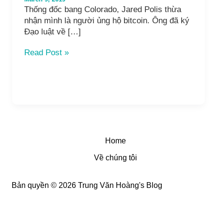
Thống đốc bang Colorado, Jared Polis thừa
nhận mình là người ủng hộ bitcoin. Ông đã ký
Đạo luật về […]
Thống
Read Post »
đốc
Colorado
ký
Đạo
luật
thân
thiện
với
Home
tiền
Về chúng tôi
điện
tử!
Bản quyền © 2026 Trung Văn Hoàng's Blog