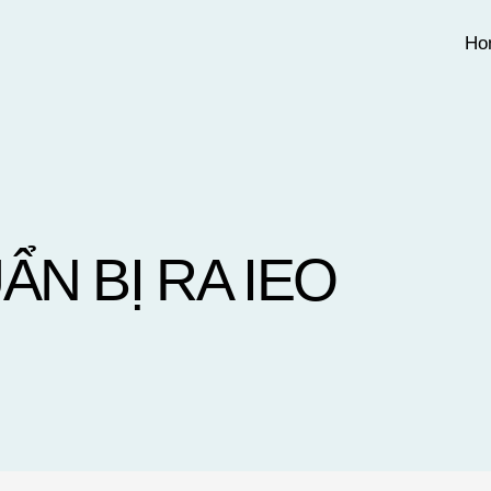
Ho
N BỊ RA IEO