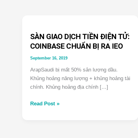
SÀN GIAO DỊCH TIỀN ĐIỆN TỬ:
COINBASE CHUẨN BỊ RA IEO
September 16, 2019
ArapSaudi bị mất 50% sản lượng dầu.
Khủng hoảng năng lượng + khủng hoảng tài
chính. Khủng hoảng địa chính […]
SÀN
Read Post »
GIAO
DỊCH
TIỀN
ĐIỆN