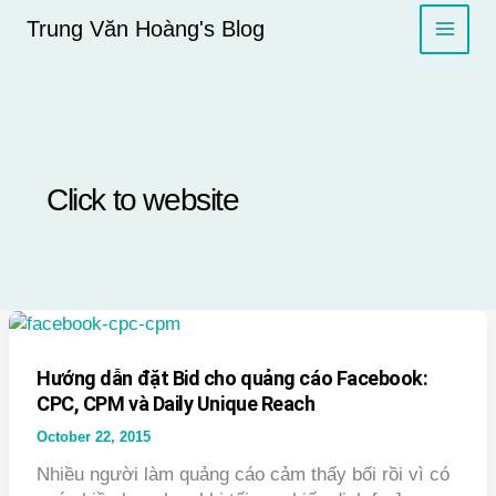
Skip
Trung Văn Hoàng's Blog
to
content
Click to website
Hướng dẫn đặt Bid cho quảng cáo Facebook:
CPC, CPM và Daily Unique Reach
October 22, 2015
Nhiều người làm quảng cáo cảm thấy bối rồi vì có