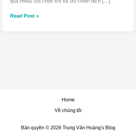
quá nhiều lựa chọn khi tối ưu chiến dịch […]
Hướng
Read Post »
dẫn
đặt
Bid
cho
quảng
cáo
Facebook:
CPC,
CPM
và
Daily
Unique
Home
Reach
Về chúng tôi
Bản quyền © 2026 Trung Văn Hoàng's Blog