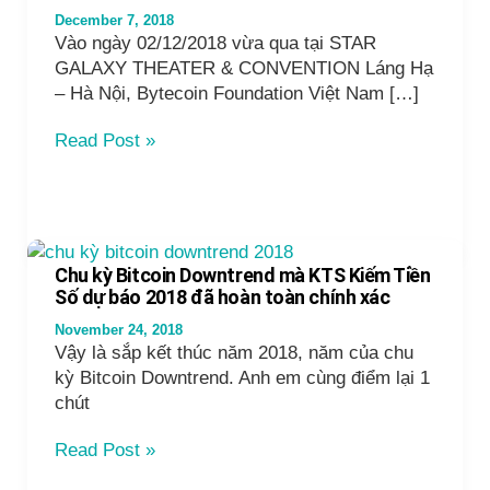
December 7, 2018
Vào ngày 02/12/2018 vừa qua tại STAR
GALAXY THEATER & CONVENTION Láng Hạ
– Hà Nội, Bytecoin Foundation Việt Nam […]
Sự
Read Post »
Kiện
Bytecoin
Gala
Tech:
Dự
Chu kỳ Bitcoin Downtrend mà KTS Kiếm Tiền
đoán
Số dự báo 2018 đã hoàn toàn chính xác
xu
November 24, 2018
hướng
Vậy là sắp kết thúc năm 2018, năm của chu
đầu
kỳ Bitcoin Downtrend. Anh em cùng điểm lại 1
tư
chút
Cryto
2019
Chu
Read Post »
dưới
kỳ