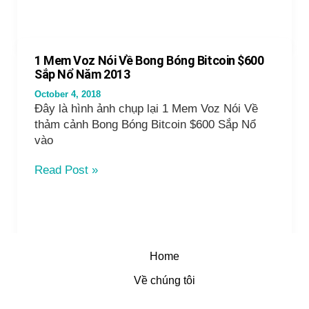
góc
Bitcoin
nhìn
Downtrend
các
mà
chuyên
KTS
1 Mem Voz Nói Về Bong Bóng Bitcoin $600
gia
Kiếm
Sắp Nổ Năm 2013
Tiền
October 4, 2018
Số
Đây là hình ảnh chụp lại 1 Mem Voz Nói Về
dự
thảm cảnh Bong Bóng Bitcoin $600 Sắp Nổ
báo
vào
2018
đã
1
Read Post »
hoàn
Mem
toàn
Voz
chính
Nói
xác
Về
Bong
Home
Bóng
Bitcoin
Về chúng tôi
$600