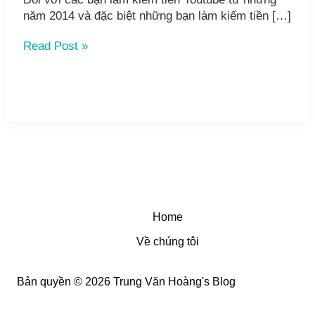
năm 2014 và đặc biệt những bạn làm kiếm tiền […]
Check
Read Post »
Socks
5
và
Socks
4
Online
hay
nhất
2016
Home
Về chúng tôi
Bản quyền © 2026 Trung Văn Hoàng's Blog