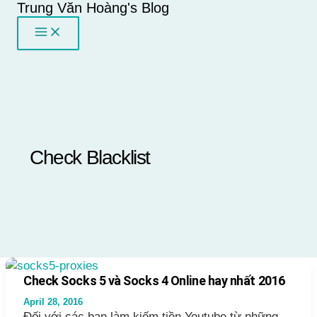
Trung Văn Hoàng's Blog
Skip
to
content
Check Blacklist
Check Socks 5 và Socks 4 Online hay nhất 2016
April 28, 2016
Đối với các bạn làm kiếm tiền Youtube từ những