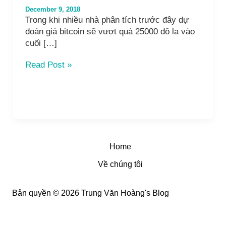
December 9, 2018
Trong khi nhiều nhà phân tích trước đây dự
đoán giá bitcoin sẽ vượt quá 25000 đô la vào
cuối […]
Bobby
Read Post »
Lee:
Bitcoin
sẽ
chạm
đáy
2500$
vào
Home
tháng
Về chúng tôi
1-
2019
và
Bản quyền © 2026 Trung Văn Hoàng's Blog
có
thể