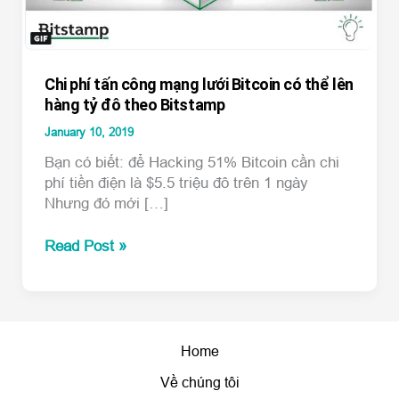
Chi phí tấn công mạng lưới Bitcoin có thể lên
hàng tỷ đô theo Bitstamp
January 10, 2019
Bạn có biết: để Hacking 51% Bitcoin cần chi
phí tiền điện là $5.5 triệu đô trên 1 ngày
Nhưng đó mới […]
Chi
Read Post »
phí
tấn
công
mạng
lưới
Home
Bitcoin
Về chúng tôi
có