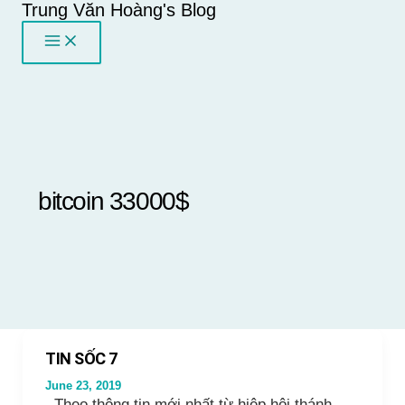
Trung Văn Hoàng's Blog
Skip
to
content
bitcoin 33000$
TIN SỐC 7
June 23, 2019
Theo thông tin mới nhất từ hiệp hội thánh