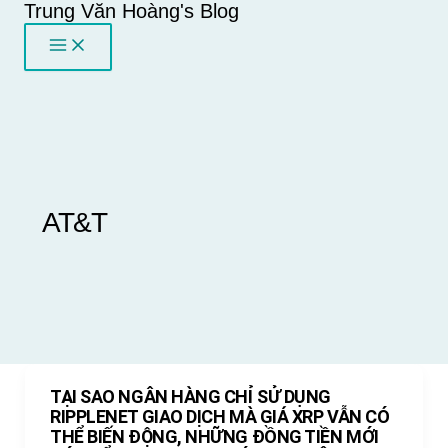
Trung Văn Hoàng's Blog
Skip
to
content
AT&T
TẠI SAO NGÂN HÀNG CHỈ SỬ DỤNG
RIPPLENET GIAO DỊCH MÀ GIÁ XRP VẪN CÓ
THỂ BIẾN ĐỘNG, NHỮNG ĐỒNG TIỀN MỚI