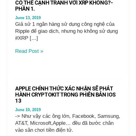
CÓ THỂ CẠNH TRANH VỚI XRP KHÔNG?-
PHẦN 1.
June 13, 2019
Giả sử 1 ngân hàng sử dụng công nghệ của
Ripple để giao dịch, nhưng họ không sử dụng
#XRP […]
TẠI
Read Post »
SAO
NGÂN
HÀNG
CHỈ
SỬ
APPLE CHÍNH THỨC XÁC NHẬN SẼ PHÁT
DỤNG
HÀNH CRYPTOKIT TRONG PHIÊN BẢN IOS
RIPPLENET
13
GIAO
June 10, 2019
DỊCH
-> Như vậy các ông lớn, Facebook, Samsung,
MÀ
AT&T, Microsoft,Apple… đều đã bước chân
GIÁ
vào sân chơi tiền điện tử.
XRP