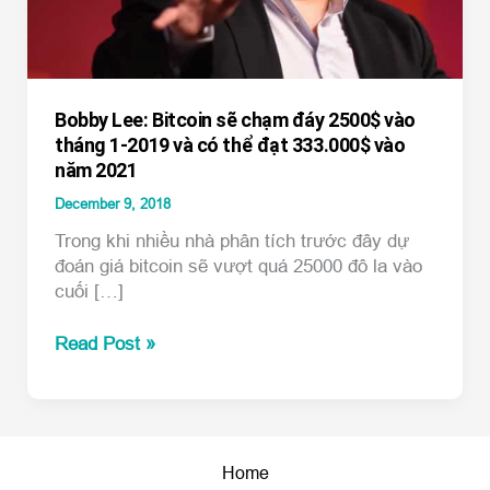
Bobby Lee: Bitcoin sẽ chạm đáy 2500$ vào
tháng 1-2019 và có thể đạt 333.000$ vào
năm 2021
December 9, 2018
Trong khi nhiều nhà phân tích trước đây dự
đoán giá bitcoin sẽ vượt quá 25000 đô la vào
cuối […]
Bobby
Read Post »
Lee:
Bitcoin
sẽ
chạm
đáy
Home